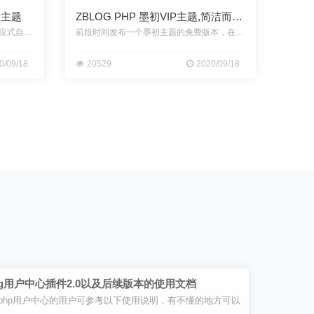
者主题
ZBLOG PHP 墨初VIP主题,简洁而不
简单
经过一个月的精雕细琢，墨初三栏响应式自适应主题正式亮相了，没有华丽的外
前段时间发布一个墨初主题的免费版本，在免费版本中并没有加入太多功能，主
0/09/18
20529
2020/09/18
log用户中心插件2.0以及后续版本的使用文档
logphp用户中心的用户可参考以下使用说明，有不懂的地方可以