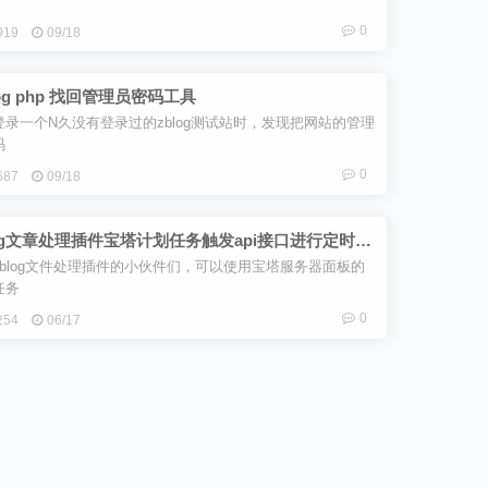
0
919
09/18
log php 找回管理员密码工具
登录一个N久没有登录过的zblog测试站时，发现把网站的管理
码
0
687
09/18
log文章处理插件宝塔计划任务触发api接口进行定时任
教程
zblog文件处理插件的小伙件们，可以使用宝塔服务器面板的
任务
0
254
06/17