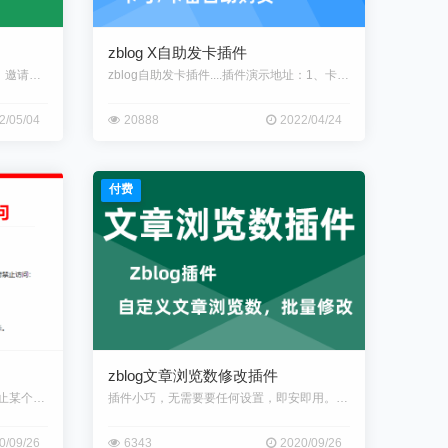
zblog X自助发卡插件
zblog弹窗登录插件......插件功能：1、邀请码注册功能，普通注
zblog自助发卡插件....插件演示地址：1、卡分类多个卡商品选择购
2/05/04
20888
2022/04/24
付费
zblog文章浏览数修改插件
当你的网站不想被指定的IP访问或禁止某个省份，某个城市访问，该怎么办？
插件小巧，无需要要任何设置，即安即用。安装此插件后，管理员可以很方便的
0/09/26
6343
2020/09/26