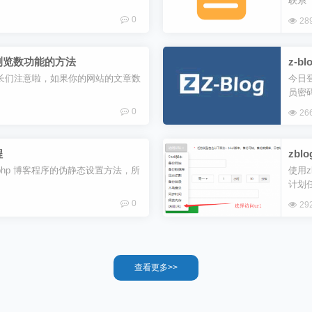
联系
0
28
文章浏览数功能的方法
z-b
的站长们注意啦，如果你的网站的文章数
今日
员密
0
26
程
zb
务的
 php 博客程序的伪静态设置方法，所
使用
计划
0
29
查看更多>>